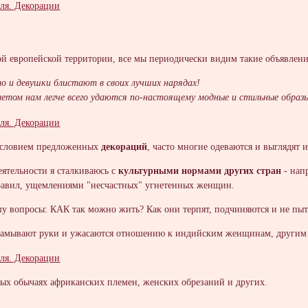
й европейской территории, все мы периодически видим такие объявлени
о и девушки блистают в своих лучших нарядах!
 летом нам легче всего удаются по-настоящему модные и стильные образы
 условием предложенных
декораций
, часто многие одеваются и выглядят 
еятельности я сталкиваюсь с
культурными нормами других стран
- нап
равил, ущемлениями "несчастных" угнетенных женщин.
у вопросы: КАК так можно жить? Как они терпят, подчиняются и не пыт
аламывают руки и ужасаются отношению к индийским женщинам, другим
ых обычаях африканских племен, женских обрезаний и других.
____