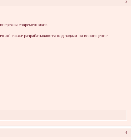
3
я опережая современников.
щения" также разрабатываются под задачи на воплощение.
4