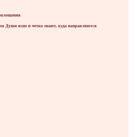
воплощения
.
ом Души ясно и четко знают, куда направляются
.