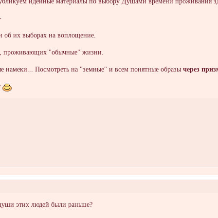
публикуем идейные материалы по выбору Душами времени проживания зд
-
и об их выборах на воплощение.
ш, проживающих "обычные" жизни.
е намеки... Посмотреть на "земные" и всем понятные образы
через при
т
души этих людей были раньше?