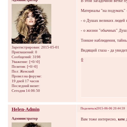
Администратор
В этой загадочной ветке 
Материалы "на подумать" 
- о Душах великих людей 
- о жизни "обычных" Ду
Тонкие наблюдения, тайны
Зарегистрирован
: 2015-05-01
Видящий глаза - да увиди
Приглашений:
0
Сообщений:
3198
0
Уважение:
[+0/-0]
Позитив:
[+0/-0]
Пол:
Женский
Провел на форуме:
19 дней 17 часов
Последний визит:
Сегодня 14:06:50
Helen-Admin
Поделиться
2015-06-06 20:44:59
Администратор
Вам тоже интересно,
кем