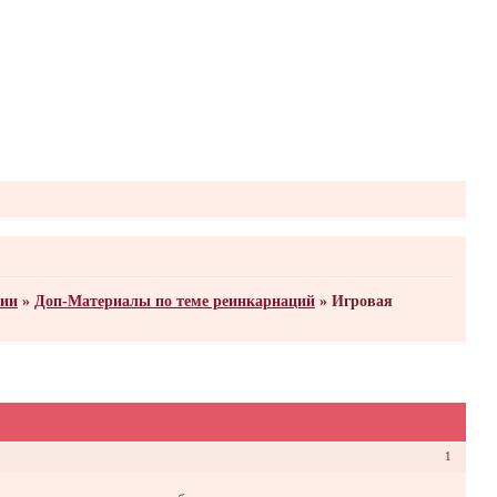
нии
»
Доп-Материалы по теме реинкарнаций
»
Игровая
1