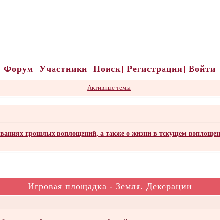
Форум
Участники
Поиск
Регистрация
Войти
Активные темы
ваниях прошлых воплощений, а также о жизни в текущем воплоще
Игровая площадка - Земля. Декорации