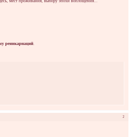
есь, мест проживания, выбору эпохи воплощения...
зму реинкарнаций
.
2