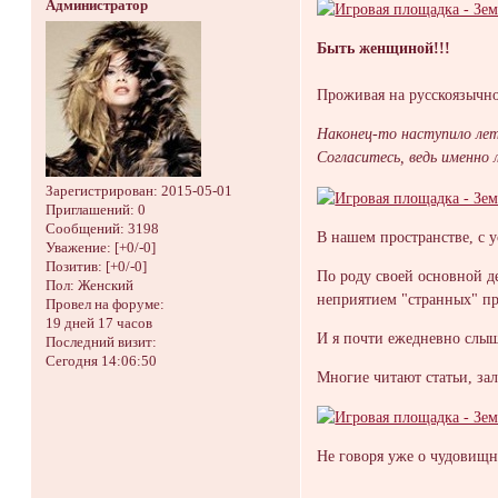
Администратор
Быть женщиной!!!
Проживая на русскоязычно
Наконец-то наступило лет
Согласитесь, ведь именно
Зарегистрирован
: 2015-05-01
Приглашений:
0
Сообщений:
3198
В нашем пространстве, с
Уважение:
[+0/-0]
Позитив:
[+0/-0]
По роду своей основной д
Пол:
Женский
неприятием "странных" п
Провел на форуме:
19 дней 17 часов
И я почти ежедневно слыш
Последний визит:
Сегодня 14:06:50
Многие читают статьи, з
Не говоря уже о чудовищн
_______________________