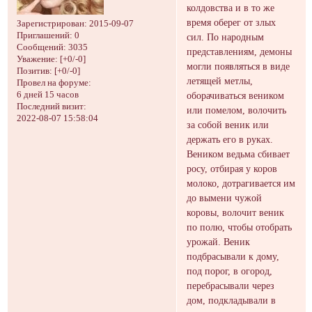
колдовства и в то же
время оберег от злых
Зарегистрирован
: 2015-09-07
Приглашений:
0
сил. По народным
Сообщений:
3035
представлениям, демоны
Уважение:
[+0/-0]
могли появляться в виде
Позитив:
[+0/-0]
летящей метлы,
Провел на форуме:
6 дней 15 часов
оборачиваться веником
Последний визит:
или помелом, волочить
2022-08-07 15:58:04
за собой веник или
держать его в руках.
Веником ведьма сбивает
росу, отбирая у коров
молоко, дотрагивается им
до вымени чужой
коровы, волочит веник
по полю, чтобы отобрать
урожай. Веник
подбрасывали к дому,
под порог, в огород,
перебрасывали через
дом, подкладывали в