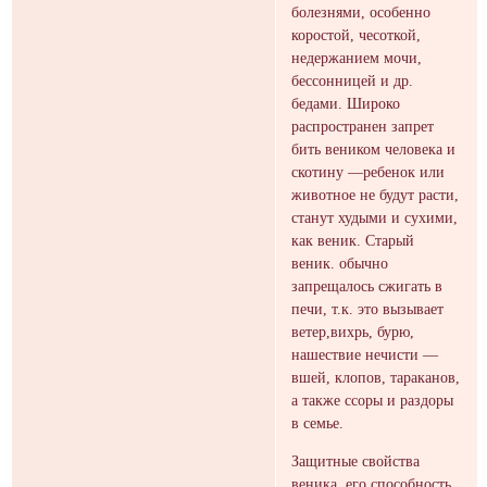
болезнями, особенно
коростой, чесоткой,
недержанием мочи,
бессонницей и др.
бедами. Широко
распространен запрет
бить веником человека и
скотину —ребенок или
животное не будут расти,
станут худыми и сухими,
как веник. Старый
веник. обычно
запрещалось сжигать в
печи, т.к. это вызывает
ветер,вихрь, бурю,
нашествие нечисти —
вшей, клопов, тараканов,
а также ссоры и раздоры
в семье.
Защитные свойства
веника, его способность