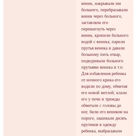
веник, накрывали им
больного, перебрасывали
веник через больного,
заставляли его
перешагнуть через
веник, кропили больного
водой с веника; парили
прутья веника и давали
больному пить отвар,
подкуривали больного
прутьями веника и т.п.
Для избавления ребенка
от ночного крика его
водили по дому, обметая
его новой метлой; клали
его у печи и трижды
обметали с головы до
ног, били его веником на
пороге, зашивали десять
прутиков в одежду
ребенка, выбрасывали