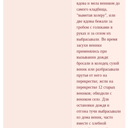
вдова и мела веником до
самого кладбища,
“выметая холеру”, или
две вдовы бежали за
гробом с голиками в
руках и за селом их
выбрасывали. Во время
засухи веники
применялись при
вызывании дождя:
бросали в колодец сухой
веник или разбрасывали
прутья от него на
перекрестке; жгли на
перекрестке 12 старых
веников; обходили с
веником село. Для
остановки дождя и
отгона тучи выбрасывали
из дома веник, часто
вместе с хлебной