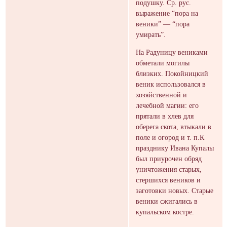
подушку. Ср. рус.
выражение “пора на
веники” — “пора
умирать”.
На Радуницу вениками
обметали могилы
близких. Покойницкий
веник использовался в
хозяйственной и
лечебной магии: его
прятали в хлев для
оберега скота, втыкали в
поле и огород и т. п.К
празднику Ивана Купалы
был приурочен обряд
уничтожения старых,
стершихся веников и
заготовки новых. Старые
веники сжигались в
купальском костре.