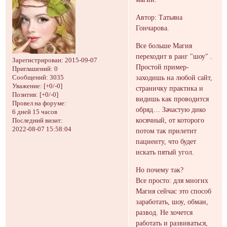
Автор: Татьяна
Гончарова.
Все больше Магия
переходит в ранг "шоу" .
Зарегистрирован
: 2015-09-07
Простой пример-
Приглашений:
0
заходишь на любой сайт,
Сообщений:
3035
Уважение:
[+0/-0]
страничку практика и
Позитив:
[+0/-0]
видишь как проводится
Провел на форуме:
обряд… Зачастую дико
6 дней 15 часов
косячный, от которого
Последний визит:
2022-08-07 15:58:04
потом так прилетит
пациенту, что будет
искать пятый угол.
Но почему так?
Все просто: для многих
Магия сейчас это способ
заработать, шоу, обман,
развод. Не хочется
работать и развиваться,