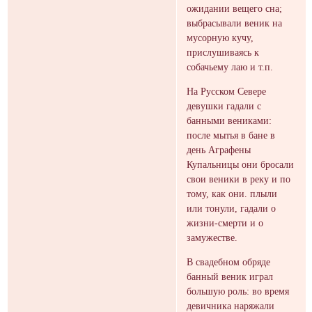
ожидании вещего сна;
выбрасывали веник на
мусорную кучу,
прислушиваясь к
собачьему лаю и т.п.
На Русском Севере
девушки гадали с
банными вениками:
после мытья в бане в
день Аграфены
Купальницы они бросали
свои веники в реку и по
тому, как они. плыли
или тонули, гадали о
жизни-смерти и о
замужестве.
В свадебном обряде
банный веник играл
большую роль: во время
девичника наряжали