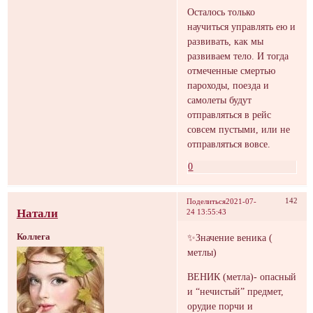
Осталось только
научиться управлять ею и
развивать, как мы
развиваем тело. И тогда
отмеченные смертью
пароходы, поезда и
самолеты будут
отправляться в рейс
совсем пустыми, или не
отправляться вовсе.
0
142
Поделиться
2021-07-
Натали
24 13:55:43
Коллега
✨Значение веника (
метлы)
ВЕНИК (метла)- опасный
и “нечистый” предмет,
орудие порчи и