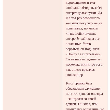
курильщиком и мог
свободно обходиться без
сигарет целые сутки. Да
и в тот раз особенного
желания покурить он не
испытывал, но мысль
«надо пойти купить
сигарет!» забивала все
остальные. Устав
бороться, он поднялся:
«Пойду за сигаретами».
Он вышел из здания за
несколько минут до того,
как в него врезался
авиалайнер.
Билл Тринкл был
образцовым служащим,
но в тот день он опоздал
– заигрался со своей
дочкой. Он знал, чем
грозит ему опоздание, но