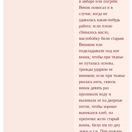
в амбаре или погребе.
Веник помогал и в
случае, когда не
удавалась какая-нибудь
работа: если плохо
сбивалось масло,
маслобойку били старым
Веником или
подкладывали под нее
веник; чтобы при тканье
не путалась основа,
трижды ударяли ее
веником; если при тканье
рвалась нить, сквозь
веник девять раз
проливали воду и
выливали ее на дверные
петли; чтобы хорошо
выпекался хлеб, на
припечке жгли старый
веник, били им по дну
дежи и т.п. При пожаре