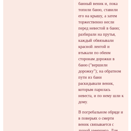
банный веник и, пока
топили баню, ставили
его на крышу, а затем
торжественно несли
перед невестой в баню;
разбирали на прутья,
каждый обвязывали
красной лентой и
втыкали по обеим
сторонам дорожки в
баню (“вершили
дорожку”); на обратном
пути из бани
раскидывали веник,
которым парилась
невеста, и по нему шли к
дому.
В погребальном обряде и
в поверьях о смерти
веник связывается с
душой умершего. Для