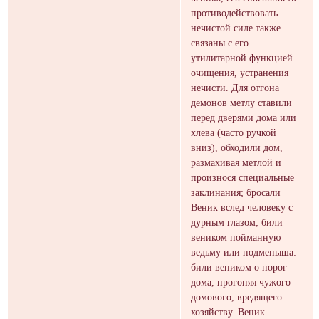
противодействовать
нечистой силе также
связаны с его
утилитарной функцией
очищения, устранения
нечисти. Для отгона
демонов метлу ставили
перед дверями дома или
хлева (часто ручкой
вниз), обходили дом,
размахивая метлой и
произнося специальные
заклинания; бросали
Веник вслед человеку с
дурным глазом; били
веником пойманную
ведьму или подменыша:
били веником о порог
дома, прогоняя чужого
домового, вредящего
хозяйству. Веник