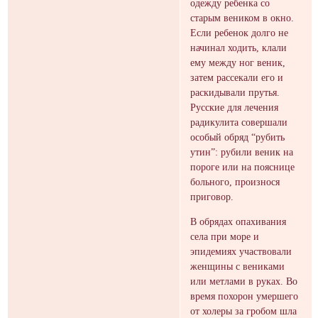
одежду ребенка со
старым веником в окно.
Если ребенок долго не
начинал ходить, клали
ему между ног веник,
затем рассекали его и
раскидывали прутья.
Русские для лечения
радикулита совершали
особый обряд “рубить
утин”: рубили веник на
пороге или на пояснице
больного, произнося
приговор.
В обрядах опахивания
села при море и
эпидемиях участвовали
женщины с вениками
или метлами в руках. Во
время похорон умершего
от холеры за гробом шла