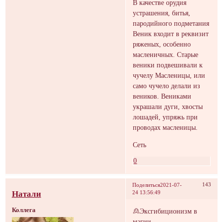
В качестве орудия
устрашения, битья,
пародийного подметания
Веник входит в реквизит
ряженых, особенно
масленичных. Старые
веники подвешивали к
чучелу Масленицы, или
само чучело делали из
веников. Вениками
украшали дуги, хвосты
лошадей, упряжь при
проводах масленицы.
Сеть
0
143
Поделиться
2021-07-
Натали
24 13:56:49
Коллега
🙎Эксгибиционизм в
магии.