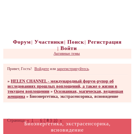
Форум
Участники
Поиск
Регистрация
Войти
Активные темы
Привет, Гость!
Войдите
или
зарегистрируйтесь
.
»
HELEN CHANNEL - международный форум-рупор об
исследованиях прошлых воплощений, а также о жизни в
текущем воплощении
»
Осознанная, магическая, ведающая
женщина
»
Биоэнергетика, экстрасенсорика, ясновидение
Страница:
«
1
…
6
7
8
9
10
»
Биоэнергетика, экстрасенсорика,
ясновидение