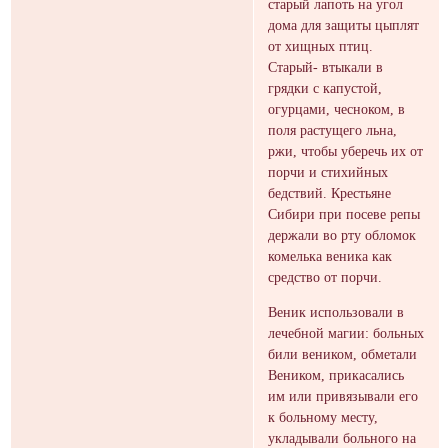
старый лапоть на угол
дома для защиты цыплят
от хищных птиц.
Старый- втыкали в
грядки с капустой,
огурцами, чесноком, в
поля растущего льна,
ржи, чтобы уберечь их от
порчи и стихийных
бедствий. Крестьяне
Сибири при посеве репы
держали во рту обломок
комелька веника как
средство от порчи.
Веник использовали в
лечебной магии: больных
били веником, обметали
Веником, прикасались
им или привязывали его
к больному месту,
укладывали больного на