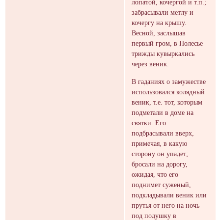
лопатой, кочергой и т.п.;
забрасывали метлу и
кочергу на крышу.
Весной, заслышав
первый гром, в Полесье
трижды кувыркались
через веник.
В гаданиях о замужестве
использовался колядный
веник, т.е. тот, которым
подметали в доме на
святки. Его
подбрасывали вверх,
примечая, в какую
сторону он упадет;
бросали на дорогу,
ожидая, что его
поднимет суженый,
подкладывали веник или
прутья от него на ночь
под подушку в