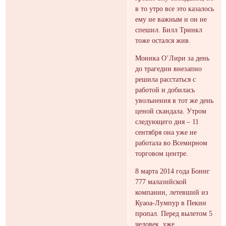
в то утро все это казалось
ему не важным и он не
спешил. Билл Тринкл
тоже остался жив.
Моника О’Лири за день
до трагедии внезапно
решила расстаться с
работой и добилась
увольнения в тот же день
ценой скандала. Утром
следующего дня – 11
сентября она уже не
работала во Всемирном
торговом центре.
8 марта 2014 года Боинг
777 малазийской
компании, летевший из
Куаоа-Лумпур в Пекин
пропал. Перед вылетом 5
человек, уже