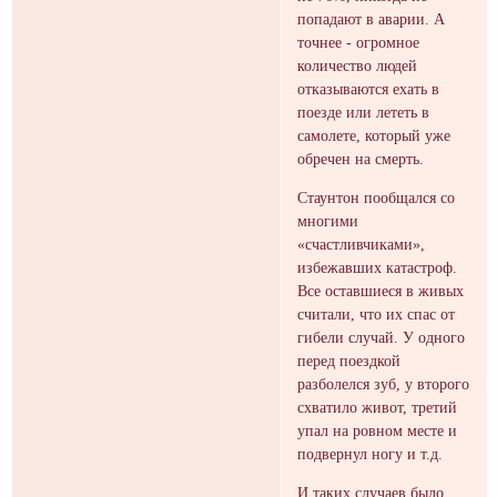
попадают в аварии. А
точнее - огромное
количество людей
отказываются ехать в
поезде или лететь в
самолете, который уже
обречен на смерть.
Стаунтон пообщался со
многими
«счастливчиками»,
избежавших катастроф.
Все оставшиеся в живых
считали, что их спас от
гибели случай. У одного
перед поездкой
разболелся зуб, у второго
схватило живот, третий
упал на ровном месте и
подвернул ногу и т.д.
И таких случаев было