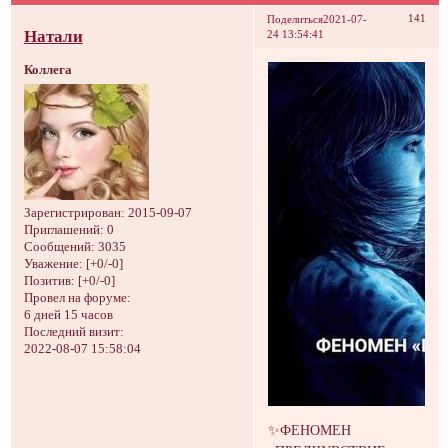
141
Поделиться
2021-07-
Натали
24 13:54:41
Коллега
Зарегистрирован
: 2015-09-07
Приглашений:
0
Сообщений:
3035
Уважение:
[+0/-0]
Позитив:
[+0/-0]
Провел на форуме:
6 дней 15 часов
Последний визит:
2022-08-07 15:58:04
✨ФЕНОМЕН