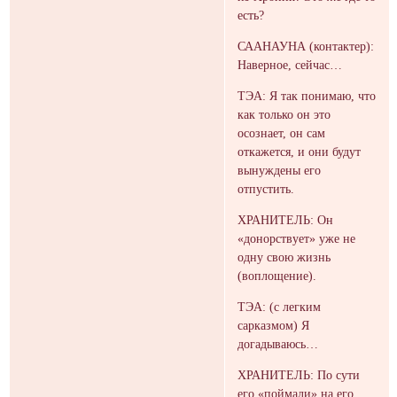
есть?
СААНАУНА (контактер):
Наверное, сейчас…
ТЭА: Я так понимаю, что
как только он это
осознает, он сам
откажется, и они будут
вынуждены его
отпустить.
ХРАНИТЕЛЬ: Он
«донорствует» уже не
одну свою жизнь
(воплощение).
ТЭА: (с легким
сарказмом) Я
догадываюсь…
ХРАНИТЕЛЬ: По сути
его «поймали» на его