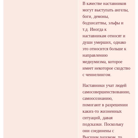
В качестве наставников
могут выступать ангелы,
боги, демоны,
бодхисаттвы, эльфы и
т.д. Иногда к
наставникам относят и
души умерших, однако
это относится больше к
направлению
медиумизма, которое
имеет некоторое сходство
с ченнелингом.
Наставники учат людей
самосовершенствованию,
самоосознанию,
помогают в разрешении
каких-то жизненных
ситуаций, давая
подсказки. Поскольку
они соединены с
Высшим разумом, то