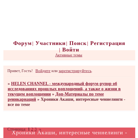
Форум
Участники
Поиск
Регистрация
Войти
Активные темы
Привет, Гость!
Войдите
или
зарегистрируйтесь
.
»
HELEN CHANNEL - международный форум-рупор об
исследованиях прошлых воплощений, а также о жизни в
текущем воплощении
»
Доп-Материалы по теме
реинкарнаций
»
Хроники Акаши, интересные ченнелинги -
все по теме
Страница:
1
2
3
»
Хроники Акаши, интересные ченнелинги -