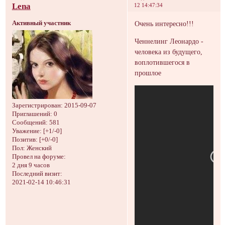
Lena
12 14:47:34
Активный участник
Очень интересно!!!
Ченнелинг Леонардо -
человека из будущего,
воплотившегося в
прошлое
Зарегистрирован
: 2015-09-07
Приглашений:
0
Сообщений:
581
Уважение:
[+1/-0]
Позитив:
[+0/-0]
Пол:
Женский
Провел на форуме:
2 дня 9 часов
Последний визит:
2021-02-14 10:46:31