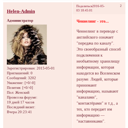
2
Поделиться
2016-05-
Helen-Admin
03 18:45:01
Администратор
Ченнелинг - это...
Ченнелинг в переводе с
английского означает
"передача по каналу".
Это своеобразный способ
подключения к
необъятному хранилищу
информации, которая
Зарегистрирован
: 2015-05-01
находится во Вселенском
Приглашений:
0
Сообщений:
3202
разуме. Людей, которые
Уважение:
[+0/-0]
принимают
Позитив:
[+0/-0]
информацию, называют
Пол:
Женский
"каналами",
Провел на форуме:
19 дней 17 часов
"контактёрами" и т.д., а
Последний визит:
тех, кто передает им
Вчера 20:23:41
информацию —
"наставниками".