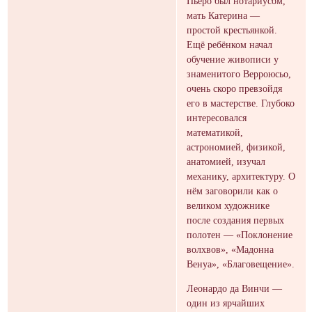
Пьеро был нотариусом,
мать Катерина —
простой крестьянкой.
Ещё ребёнком начал
обучение живописи у
знаменитого Верроюсьо,
очень скоро превзойдя
его в мастерстве. Глубоко
интересовался
математикой,
астрономией, физикой,
анатомией, изучал
механику, архитектуру. О
нём заговорили как о
великом художнике
после создания первых
полотен — «Поклонение
волхвов», «Мадонна
Венуа», «Благовещение».
Леонардо да Винчи —
один из ярчайших