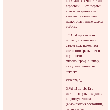
выглядит как что то-типа
вербовки… Это первый
этап – отстраивание
каналов, а затем уже
подключают иные схемы
работы.
ТЭА: Я просто хочу
понять, в каком он на
самом деле находится
состоянии (речь идет о
«сущности-
миссионере»). Я вижу,
что у него много чего
перекрыто.
vselennaja_6
ХРАНИТЕЛЬ: Его
истинная суть находится
в приглушенном
(анабиозном) состоянии,
он вроде бы