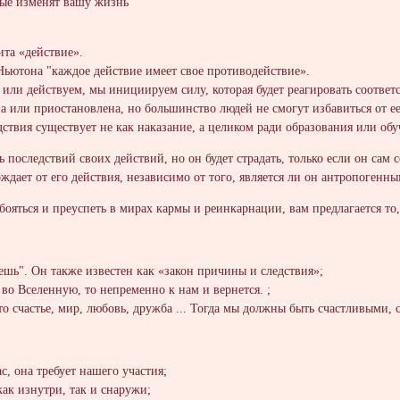
рые изменят вашу жизнь
ита «действие».
Ньютона "каждое действие имеет свое противодействие».
 или действуем, мы инициируем силу, которая будет реагировать соотве
 или приостановлена, но большинство людей не смогут избавиться от ее
ствия существует не как наказание, а целиком ради образования или обу
 последствий своих действий, но он будет страдать, только если он сам 
ждает от его действия, независимо от того, является ли он антропогенн
 бояться и преуспеть в мирах кармы и реинкарнации, вам предлагается то
ешь". Он также известен как «закон причины и следствия»;
во Вселенную, то непременно к нам и вернется. ;
это счастье, мир, любовь, дружба ... Тогда мы должны быть счастливым
с, она требует нашего участия;
как изнутри, так и снаружи;