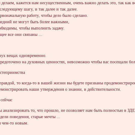
ы делаем, кажется нам несущественным, очень важно делать это, так как 
ледующему шагу, и так далее и так далее.
ервоначальную работу, чтобы дело было сделано.
ледний не могут быть более важными,
обходимы, чтобы выполнить задачу.
ее все они связаны ...
двух вещах одновременно.
средоточено на духовных ценностях, невозможно чтобы вас посещали боле
остеприимства
 правдой, то когда-то в вашей жизни вы будете призваны продемонстрирова
емонстрировать наши утверждения о знании, в действительности.
 сейчас
бы анализировать то, что прошло, не позволяет нам быть полностью в 
дели поведения, старые мечты ...
я чем-то новым.