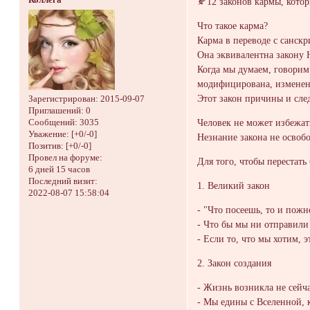
Коллега
🍂12 законов кармы, кото
Что такое карма?
Карма в переводе с санскр
Она эквивалентна закону 
Когда мы думаем, говорим
модифицирована, изменена
Этот закон причины и след
Зарегистрирован
: 2015-09-07
Приглашений:
0
Человек не может избежать
Сообщений:
3035
Уважение:
[+0/-0]
Незнание закона не освобо
Позитив:
[+0/-0]
Провел на форуме:
Для того, чтобы перестать
6 дней 15 часов
Последний визит:
1. Великий закон
2022-08-07 15:58:04
- "Что посеешь, то и пожн
- Что бы мы ни отправили 
- Если то, что мы хотим, 
2. Закон создания
- Жизнь возникла не сейча
- Мы едины с Вселенной, 