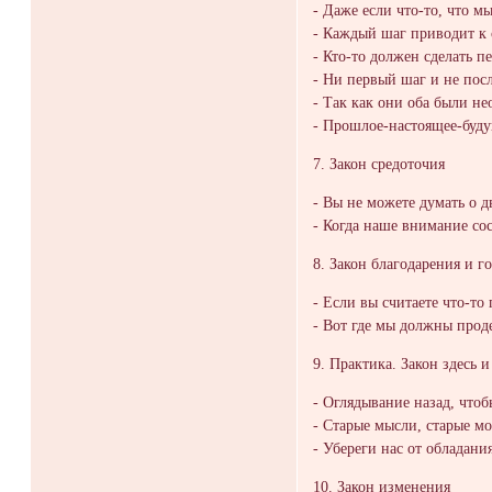
- Даже если что-то, что м
- Каждый шаг приводит к с
- Кто-то должен сделать п
- Ни первый шаг и не пос
- Так как они оба были не
- Прошлое-настоящее-будущ
7. Закон средоточия
- Вы не можете думать о 
- Когда наше внимание со
8. Закон благодарения и г
- Если вы считаете что-то
- Вот где мы должны прод
9. Практика. Закон здесь и
- Оглядывание назад, что
- Старые мысли, старые мо
- Убереги нас от обладани
10. Закон изменения