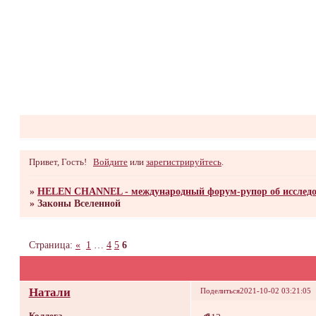
Привет, Гость!
Войдите
или
зарегистрируйтесь
.
»
HELEN CHANNEL - международный форум-рупор об исследо
»
Законы Вселенной
Страница:
«
1
…
4
5
6
Натали
Поделиться
2021-10-02 03:21:05