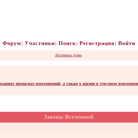
Форум
Участники
Поиск
Регистрация
Войти
Активные темы
ваниях прошлых воплощений, а также о жизни в текущем воплоще
Законы Вселенной