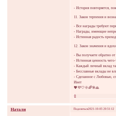
- История повторяется, по
11. Закон терпения и воз
- Все награды требуют пер
- Награды, имеющие непре
- Истинная радость приход
12. Закон значения и вдох
- Вы получаете обратно от
- Истинная ценность чего-
- Каждый личный вклад так
- Бесславные вклады не вл
- Сделанное с Любовью, сп
Инет
💖💜🤍🌞🌈🎯🙏
0
Натали
Поделиться
2021-10-05 20:51:12