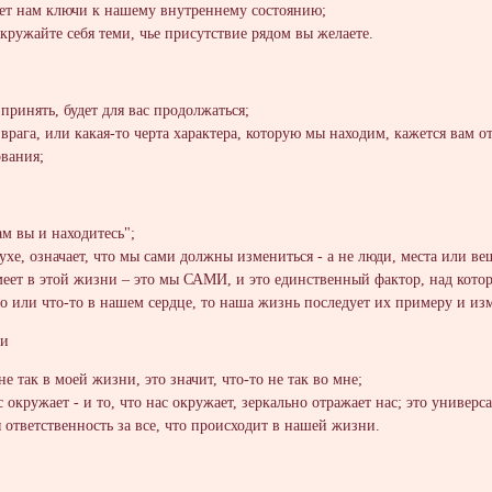
дает нам ключи к нашему внутреннему состоянию;
окружайте себя теми, чье присутствие рядом вы желаете.
 принять, будет для вас продолжаться;
 врага, или какая-то черта характера, которую мы находим, кажется вам 
вания;
ам вы и находитесь";
Духе, означает, что мы сами должны измениться - а не люди, места или ве
меет в этой жизни – это мы САМИ, и это единственный фактор, над котор
то или что-то в нашем сердце, то наша жизнь последует их примеру и из
ти
 не так в моей жизни, это значит, что-то не так во мне;
с окружает - и то, что нас окружает, зеркально отражает нас; это универс
 ответственность за все, что происходит в нашей жизни.