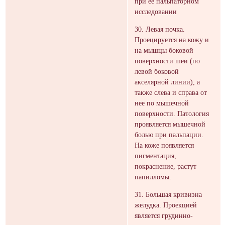
при ее пальпаторном
исследовании
30. Левая почка.
Проецируется на кожу и
на мышцы боковой
поверхности шеи (по
левой боковой
акселярной линии), а
также слева и справа от
нее по мышечной
поверхности. Патология
проявляется мышечной
болью при пальпации.
На коже появляется
пигментация,
покраснение, растут
папилломы.
31. Большая кривизна
желудка. Проекцией
является грудинно-