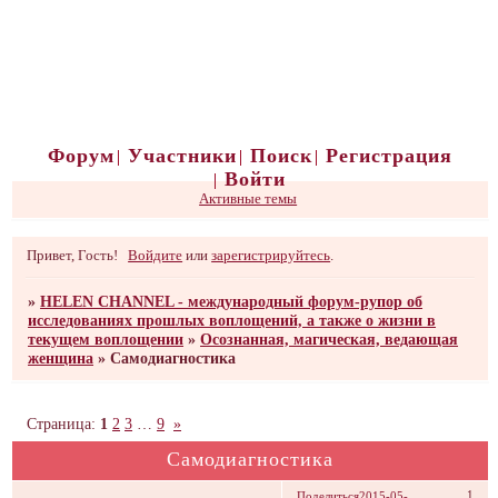
Форум
Участники
Поиск
Регистрация
Войти
Активные темы
Привет, Гость!
Войдите
или
зарегистрируйтесь
.
»
HELEN CHANNEL - международный форум-рупор об
исследованиях прошлых воплощений, а также о жизни в
текущем воплощении
»
Осознанная, магическая, ведающая
женщина
»
Самодиагностика
Страница:
1
2
3
…
9
»
Самодиагностика
1
Поделиться
2015-05-