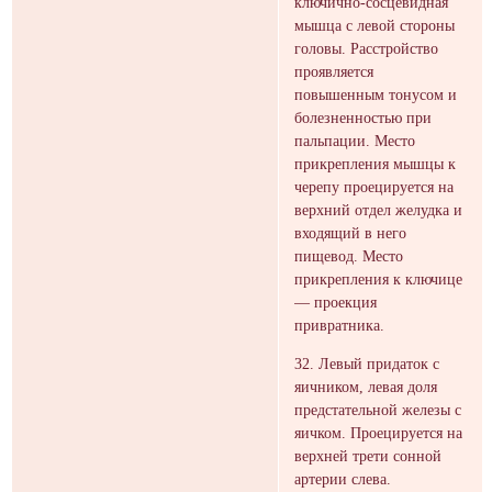
ключично-сосцевидная
мышца с левой стороны
головы. Расстройство
проявляется
повышенным тонусом и
болезненностью при
пальпации. Место
прикрепления мышцы к
черепу проецируется на
верхний отдел желудка и
входящий в него
пищевод. Место
прикрепления к ключице
— проекция
привратника.
32. Левый придаток с
яичником, левая доля
предстательной железы с
яичком. Проецируется на
верхней трети сонной
артерии слева.