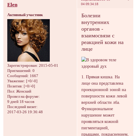
Elen
04 09:34:18
Болезни
Активный участник
внутренних
органов -
взаимосвязи с
реакцией кожи на
лице
Зарегистрирован
: 2015-05-01
Приглашений:
0
Сообщений:
1667
1. Прямая кишка. На
Уважение:
[+0/-0]
лице она представлена
Позитив:
[+0/-0]
проекционной зоной на
Пол:
Женский
поверхности кожи левой
Провел на форуме:
9 дней 18 часов
верхней области лба.
Последний визит:
Функциональное
2017-03-26 19:36:48
нарушение может
проявляться кожной
пигментацией,
прыщами, покраснением,