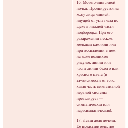
16. Мочеточник левой
почки. Проецируется на
кожу лица линией,
идущей от угла глаза по
щеке к нижней части
подбородка. При его
раздражении песком,
мелкими камнями или
при воспалении в нем,
на коже возникает
рисунок линии или
части линии белого или
красного цвета (в
за¬висимости от того,
какая часть вегетативной
нервной системы
превалирует —
симпатическая или
парасимпатическая).
17. Левая доля печени.
Ее представительство