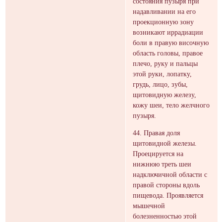
состояния пузыря при
надавливании на его
проекционную зону
возникают иррадиации
боли в правую височную
область головы, правое
плечо, руку и пальцы
этой руки, лопатку,
грудь, лицо, зубы,
щитовидную железу,
кожу шеи, тело желчного
пузыря.
44. Правая доля
щитовидной железы.
Проецируется на
нижнюю треть шеи
надключичной области с
правой стороны вдоль
пищевода. Проявляется
мышечной
болезненностью этой