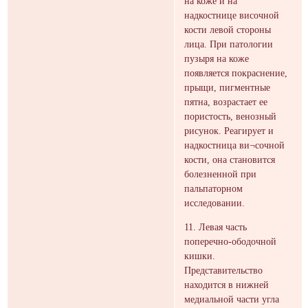
на коже и на
надкостнице височной
кости левой стороны
лица. При патологии
пузыря на коже
появляется покраснение,
прыщи, пигментные
пятна, возрастает ее
пористость, венозный
рисунок. Реагирует и
надкостница ви¬сочной
кости, она становится
болезненной при
пальпаторном
исследовании.
11. Левая часть
поперечно-ободочной
кишки.
Представительство
находится в нижней
медиальной части угла