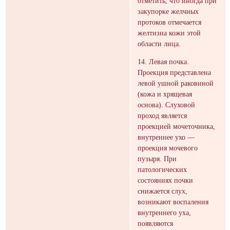
отметить, что иногда при
закупорке желчных
протоков отмечается
желтизна кожи этой
области лица.
14. Левая почка.
Проекция представлена
левой ушной раковиной
(кожа и хрящевая
основа). Слуховой
проход является
проекцией мочеточника,
внутреннее ухо —
проекция мочевого
пузыря. При
патологических
состояниях почки
снижается слух,
возникают воспаления
внутреннего уха,
появляются